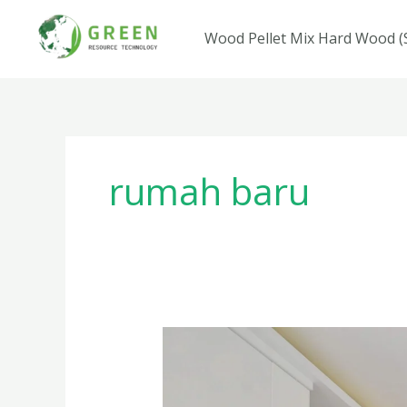
Lewati
ke
Wood Pellet Mix Hard Wood 
konten
rumah baru
Inspirasi
Furniture
untuk
Rumah