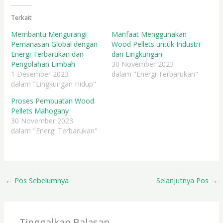
Terkait
Membantu Mengurangi
Manfaat Menggunakan
Pemanasan Global dengan
Wood Pellets untuk Industri
Energi Terbarukan dan
dan Lingkungan
Pengolahan Limbah
30 November 2023
1 Desember 2023
dalam "Energi Terbarukan"
dalam "Lingkungan Hidup"
Proses Pembuatan Wood
Pellets Mahogany
30 November 2023
dalam "Energi Terbarukan"
←
Pos Sebelumnya
Selanjutnya Pos
→
Tinggalkan Balasan